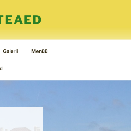
TEAED
Galerii
Menüü
ed