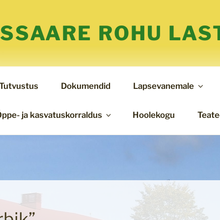
SSAARE ROHU LAS
Tutvustus
Dokumendid
Lapsevanemale
ppe- ja kasvatuskorraldus
Hoolekogu
Teat
rbik”